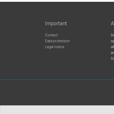
Important
A
Contact
Se
Data protection
sp
Legal notice
al
an
S