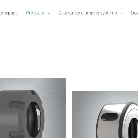
omepage
Products
Zeta safety clamping systems
Do